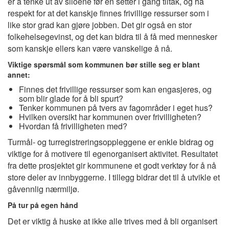
er å tenke ut av siloene før en setter i gang tiltak, og ha
respekt for at det kanskje finnes frivillige ressurser som i
like stor grad kan gjøre jobben. Det gir også en stor
folkehelsegevinst, og det kan bidra til å få med mennesker
som kanskje ellers kan være vanskelige å nå.
Viktige spørsmål som kommunen bør stille seg er blant
annet:
Finnes det frivillige ressurser som kan engasjeres, og
som blir glade for å bli spurt?
Tenker kommunen på tvers av fagområder i eget hus?
Hvilken oversikt har kommunen over frivilligheten?
Hvordan få frivilligheten med?
Turmål- og turregistreringsoppleggene er enkle bidrag og
viktige for å motivere til egenorganisert aktivitet. Resultatet
fra dette prosjektet gir kommunene et godt verktøy for å nå
store deler av innbyggerne. I tillegg bidrar det til å utvikle et
gåvennlig nærmiljø.
På tur på egen hånd
Det er viktig å huske at ikke alle trives med å bli organisert